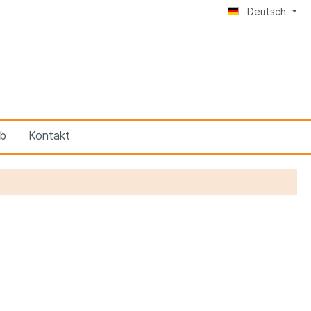
Deutsch
eb
Kontakt
er
BRUNOX® 1-K-FILLER
BRUNOX® Lubri-Food®
n
BRUNOX® Deo FÜR DIE