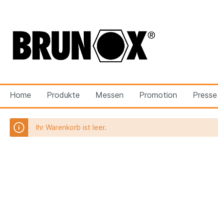
Home
Produkte
Messen
Promotion
Presse
Ihr Warenkorb ist leer.
Zur Kategorie Botschafter
Produktewelten
Aaron Kukic - Channel
Offerte
BRUNOX
Techni
BRUNOX® IX 100
BRUNOX
BRUNOX® Top-Lock®
BRUNO