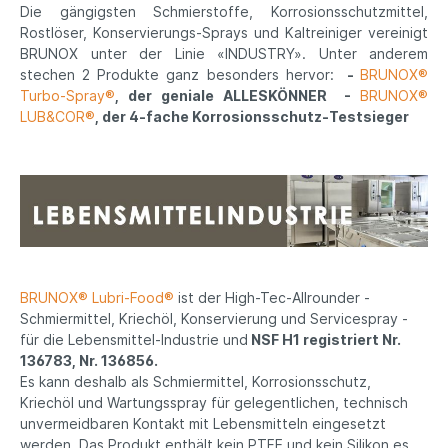
Die gängigsten Schmierstoffe, Korrosionsschutzmittel,
Rostlöser, Konservierungs-Sprays und Kaltreiniger vereinigt
BRUNOX unter der Linie «INDUSTRY». Unter anderem
stechen 2 Produkte ganz besonders hervor:
-
BRUNOX®
Turbo-Spray®
, der geniale ALLESKÖNNER
-
BRUNOX®
LUB&COR®
, der 4-fache Korrosionsschutz-Testsieger
BRUNOX® Lubri-Food®
ist der High-Tec-Allrounder -
Schmiermittel, Kriechöl, Konservierung und Servicespray -
für die Lebensmittel-Industrie und
NSF H1 registriert Nr.
136783, Nr. 136856.
Es kann deshalb als Schmiermittel, Korrosionsschutz,
Kriechöl und Wartungsspray für gelegentlichen, technisch
unvermeidbaren Kontakt mit Lebensmitteln eingesetzt
werden. Das Produkt enthält kein PTFE und kein Silikon es