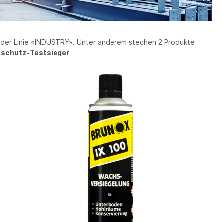
n
BRUNOX® Deo FÜR DIE
FEDERGABEL®
er der Linie «INDUSTRY». Unter anderem stechen 2 Produkte
nsschutz-Testsieger
ge
BRUNOX® Geschenkboxen