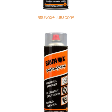
BRUNOX® LUB&COR®