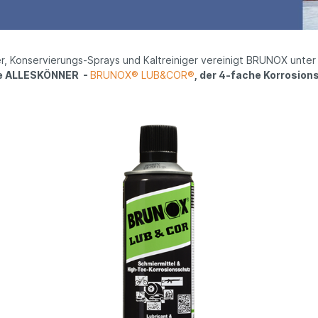
X® CARBONPFLEGE
BRUNOX® Turbo-Clea
er, Konservierungs-Sprays und Kaltreiniger vereinigt BRUNOX unt
ale ALLESKÖNNER
-
BRUNOX® LUB&COR®
, der 4-fache Korrosio
® Top-Kett®
BRUNOX® Waffenpfle