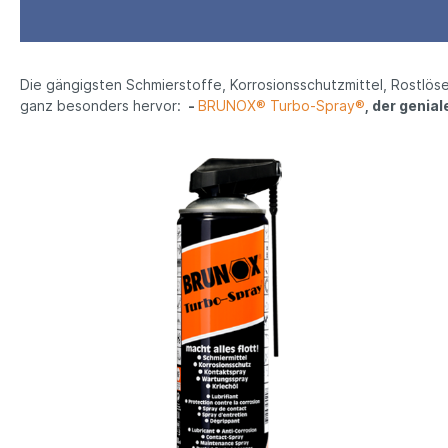
BRUNOX® Top-Lock®
BRUNO
Die gängigsten Schmierstoffe, Korrosionsschutzmittel, Rostlös
ganz besonders hervor:
-
BRUNOX® Turbo-Spray®
, der geni
BRUNOX® BIKE-WASHER
BRUNOX