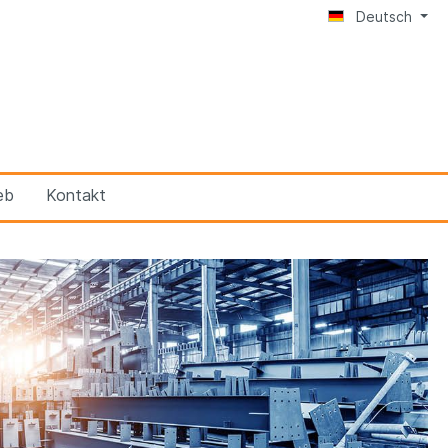
Deutsch
eb
Kontakt
er
BRUNOX® 1-K-FILLER
BRUNOX® Lubri-Food®