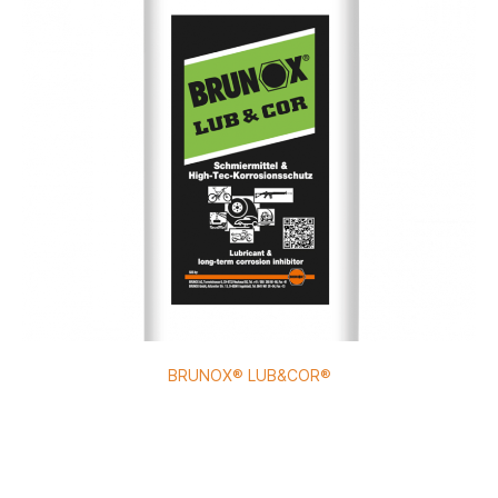
BRUNOX® LUB&COR®