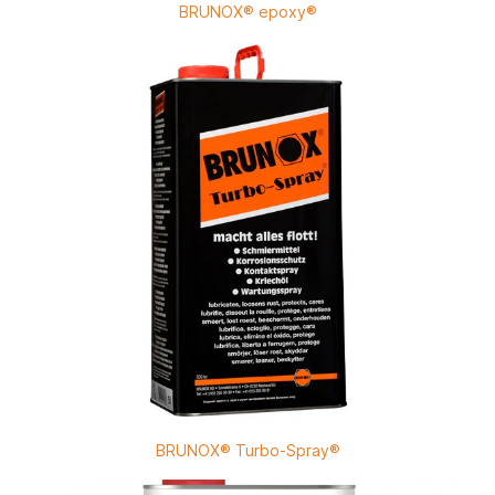
BRUNOX® epoxy®
BRUNOX® Turbo-Spray®