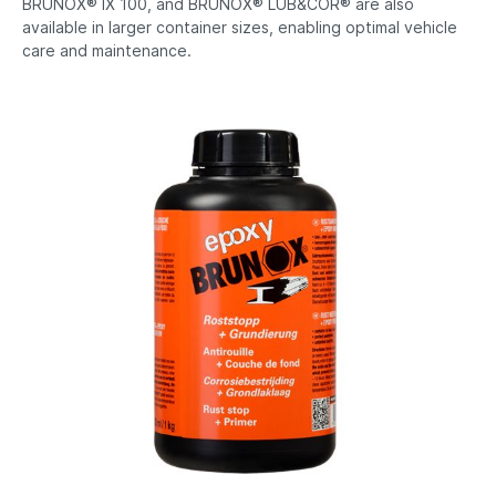
BRUNOX® IX 100, and BRUNOX® LUB&COR®
are
also
available
in larger
container
sizes
,
enabling
optimal
vehicle
care and
maintenance
.